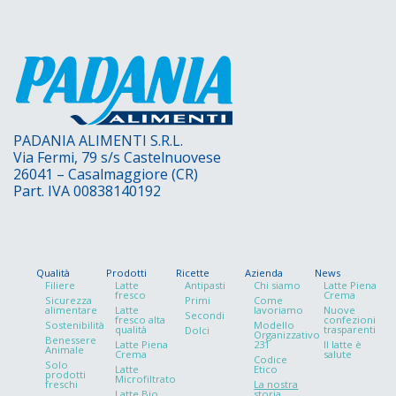
PADANIA ALIMENTI S.R.L.
Via Fermi, 79 s/s Castelnuovese
26041 – Casalmaggiore (CR)
Part. IVA 00838140192
Qualità
Prodotti
Ricette
Azienda
News
Filiere
Latte
Antipasti
Chi siamo
Latte Piena
fresco
Crema
Sicurezza
Primi
Come
alimentare
Latte
lavoriamo
Nuove
Secondi
fresco alta
confezioni
Sostenibilità
Modello
qualità
trasparenti
Dolci
Organizzativo
Benessere
Latte Piena
231
Il latte è
Animale
Crema
salute
Codice
Solo
Latte
Etico
prodotti
Microfiltrato
freschi
La nostra
Latte Bio
storia