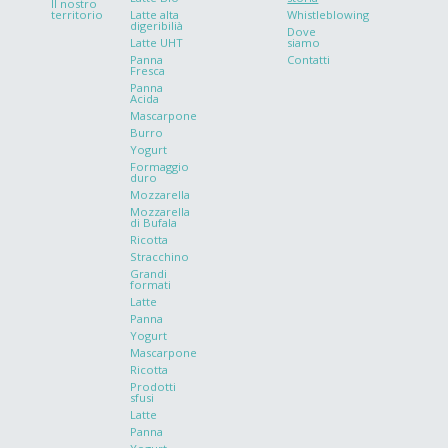
ll nostro
territorio
Latte alta
Whistleblowing
digeribilià
Dove
Latte UHT
siamo
Panna
Contatti
Fresca
Panna
Acida
Mascarpone
Burro
Yogurt
Formaggio
duro
Mozzarella
Mozzarella
di Bufala
Ricotta
Stracchino
Grandi
formati
Latte
Panna
Yogurt
Mascarpone
Ricotta
Prodotti
sfusi
Latte
Panna