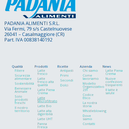
PADANIA ALIMENTI S.R.L.
Via Fermi, 79 s/s Castelnuovese
26041 – Casalmaggiore (CR)
Part. IVA 00838140192
Qualità
Prodotti
Ricette
Azienda
News
Filiere
Latte
Antipasti
Chi siamo
Latte Piena
fresco
Crema
Sicurezza
Primi
Come
alimentare
Latte
lavoriamo
Nuove
Secondi
fresco alta
confezioni
Sostenibilità
Modello
qualità
trasparenti
Dolci
Organizzativo
Benessere
Latte Piena
231
Il latte è
Animale
Crema
salute
Codice
Solo
Latte
Etico
prodotti
Microfiltrato
freschi
La nostra
Latte Bio
storia
ll nostro
territorio
Latte alta
Whistleblowing
digeribilià
Dove
Latte UHT
siamo
Panna
Contatti
Fresca