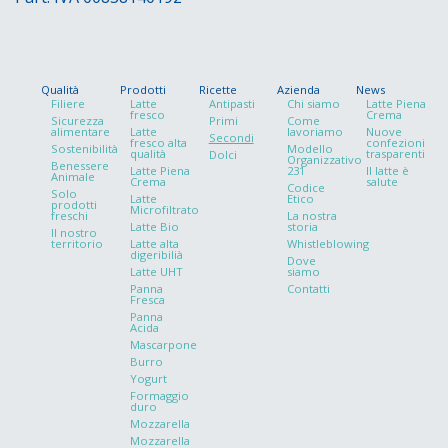
Qualità
Prodotti
Ricette
Azienda
News
Filiere
Latte
Antipasti
Chi siamo
Latte Piena
fresco
Crema
Sicurezza
Primi
Come
alimentare
Latte
lavoriamo
Nuove
Secondi
fresco alta
confezioni
Sostenibilità
Modello
qualità
trasparenti
Dolci
Organizzativo
Benessere
Latte Piena
231
Il latte è
Animale
Crema
salute
Codice
Solo
Latte
Etico
prodotti
Microfiltrato
freschi
La nostra
Latte Bio
storia
ll nostro
territorio
Latte alta
Whistleblowing
digeribilià
Dove
Latte UHT
siamo
Panna
Contatti
Fresca
Panna
Acida
Mascarpone
Burro
Yogurt
Formaggio
duro
Mozzarella
Mozzarella